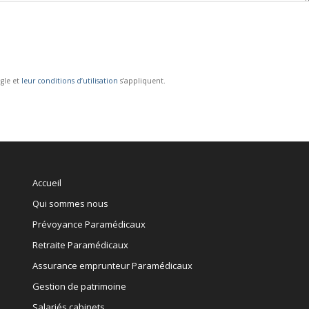
ssayant de communiquer avec l’API Google
 actuellement pas être envoyé. Merci de
la page et vérifiez votre connexion internet.
gle et
leur conditions d’utilisation
s’appliquent.
Accueil
Qui sommes nous
Prévoyance Paramédicaux
Retraite Paramédicaux
Assurance emprunteur Paramédicaux
Gestion de patrimoine