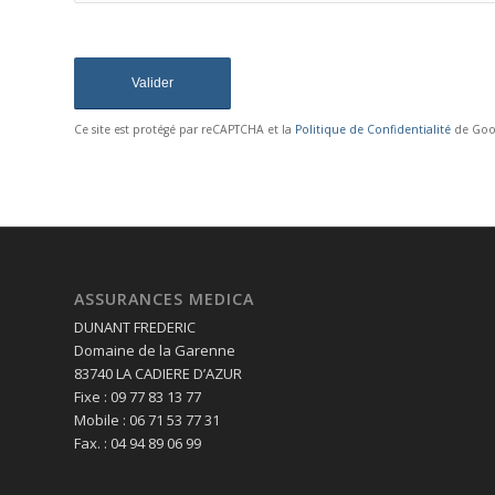
Désolé, un pb. est survenu en e
reCAPTCHA. Le formulaire ne peut
réessayer ultérieurement - rechargez 
Ce site est protégé par reCAPTCHA et la
Politique de Confidentialité
de Goo
ASSURANCES MEDICA
DUNANT FREDERIC
Domaine de la Garenne
83740 LA CADIERE D’AZUR
Fixe : 09 77 83 13 77
Mobile : 06 71 53 77 31
Fax. : 04 94 89 06 99