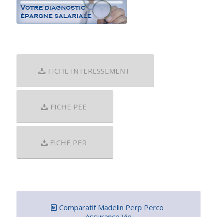
FICHE INTERESSEMENT
FICHE PEE
FICHE PER
Comparatif Madelin Perp Perco
Assurance Vie